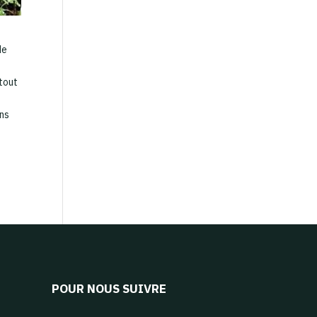
de
 tout
s
ons
POUR NOUS SUIVRE