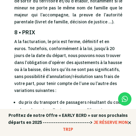
de sortir du territoire et/ou d’établir, notamment si le
mineur ne porte pas le même nom de famille que le
majeur qui l’accompagne, la preuve de l’autorité
parentale (livret de famille, décision de justice …).
8 • PRIX
A la facturation, le prix est ferme, définitif et en
euros. Toutefois, conformément à la loi, jusqu’à 20
jours de la date du départ, nous pouvons nous trouver
dans l’obligation d’opérer des ajustements à la hausse
ou à la baisse, dès lors qu’ils ne sont pas significatifs,
sans possibilité d’annulation/résolution sans frais de
votre part, pour tenir compte de l’une ou l’autre des
variations suivantes :
du prix du transport de passagers résultant du coût
du carburant ou d’autres sources d’énergie ;
Profitez de notre Offre « EARLY BIRD » sur nos prochains
du niveau des taxes ou redevances sur les services
✕
départs en 2025 -------------------------->
JE RÉSERVE MON
de voyage compris dans le contrat imposées par un
TRIP
tiers qui ne participe pas directement à l’exécution